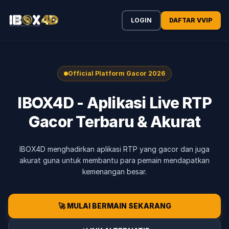
LOGIN
DAFTAR VVIP
Official Platform Gacor 2026
IBOX4D - Aplikasi Live RTP
Gacor Terbaru & Akurat
IBOX4D menghadirkan aplikasi RTP yang gacor dan juga
akurat guna untuk membantu para pemain mendapatkan
kemenangan besar.
🚀 MULAI BERMAIN SEKARANG