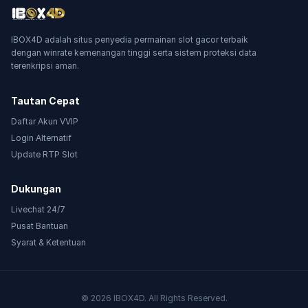
IBOX4D adalah situs penyedia permainan slot gacor terbaik
dengan winrate kemenangan tinggi serta sistem proteksi data
terenkripsi aman.
Tautan Cepat
Daftar Akun VVIP
Login Alternatif
Update RTP Slot
Dukungan
Livechat 24/7
Pusat Bantuan
Syarat & Ketentuan
© 2026 IBOX4D. All Rights Reserved.