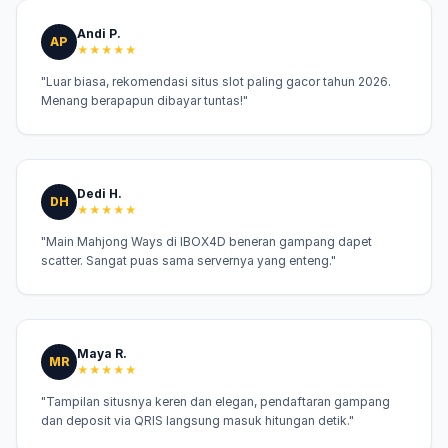
Andi P.
AP
★★★★★
"Luar biasa, rekomendasi situs slot paling gacor tahun 2026.
Menang berapapun dibayar tuntas!"
Dedi H.
DH
★★★★★
"Main Mahjong Ways di IBOX4D beneran gampang dapet
scatter. Sangat puas sama servernya yang enteng."
Maya R.
MR
★★★★★
"Tampilan situsnya keren dan elegan, pendaftaran gampang
dan deposit via QRIS langsung masuk hitungan detik."