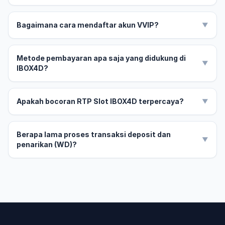
Bagaimana cara mendaftar akun VVIP?
▼
Metode pembayaran apa saja yang didukung di
▼
IBOX4D?
Apakah bocoran RTP Slot IBOX4D terpercaya?
▼
Berapa lama proses transaksi deposit dan
▼
penarikan (WD)?