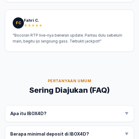
Fahri C.
FC
★★★★★
"Bocoran RTP live-nya beneran update. Pantau dulu sebelum
main, begitu ijo langsung gass. Terbukti jackpot!"
PERTANYAAN UMUM
Sering Diajukan (FAQ)
Apa itu IBOX4D?
▼
Berapa minimal deposit di IBOX4D?
▼